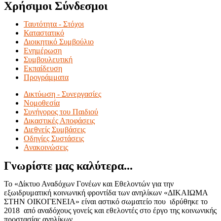
Χρήσιμοι Σύνδεσμοι
Ταυτότητα - Στόχοι
Καταστατικό
Διοικητικό Συμβούλιο
Ενημέρωση
Συμβουλευτική
Εκπαίδευση
Προγράμματα
Δικτύωση - Συνεργασίες
Νομοθεσία
Συνήγορος του Παιδιού
Δικαστικές Αποφάσεις
Διεθνείς Συμβάσεις
Οδηγίες Συστάσεις
Ανακοινώσεις
Γνωρίστε μας καλύτερα...
Το «Δίκτυο Αναδόχων Γονέων και Εθελοντών για την
εξωιδρυματική κοινωνική φροντίδα των ανηλίκων «ΔΙΚΑΙΩΜΑ
ΣΤΗΝ ΟΙΚΟΓΕΝΕΙΑ» είναι αστικό σωματείο που ιδρύθηκε το
2018 από αναδόχους γονείς και εθελοντές στο έργο της κοινωνικής
προστασίας ανηλίκων.