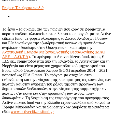
Project: Τα αόρατα παιδιά
Το έργο «Τα δικαιώματα των παιδιών που ζουν σε ιδρύματα/Τα
αόρατα παιδιά» υλοποιείται στο πλαίσιο του προγράμματος Active
citizens fund, με φορέα υλοποίησης το Δίκτυο Αναδόχων Γονέων
και Εθελοντών για την εξωιδρυματική κοινωνική φροντίδα των
ανηλίκων «Δικαίωμα στην Οικογένεια» και εταίρο την
Αναπτυξιακή Εταιρεία Μείζονος Αστικής Θεσσαλονίκης (ΜΑΘ
ΑΕΕ – Α.Ο.Τ.Α)
. Το πρόγραμμα Active citizens fund, ύψους €
13,5 εκ., χρηματοδοτείται από την Ισλανδία, το Λιχτενστάιν και τη
Νορβηγία και είναι μέρος του χρηματοδοτικού μηχανισμού του
Ευρωπαϊκού Οικονομικού Χώρου (ΕΟΧ) περιόδου 2014 – 2021,
γνωστού ως EEA Grants. Το πρόγραμμα στοχεύει στην
ενδυνάμωση και την ενίσχυση της βιωσιμότητας της κοινωνίας των
πολιτών και στην ανάδειξη του ρόλου της στην προαγωγή των
δημοκρατικών διαδικασιών, στην ενίσχυση της συμμετοχής των
πολιτών στα κοινά και στην προάσπιση των ανθρωπίνων
δικαιωμάτων. Τη διαχείριση της επιχορήγησης του προγράμματος
Active citizens fund για την Ελλάδα έχουν αναλάβει από κοινού το
Ίδρυμα Μποδοσάκη και το SolidarityNow.Διαβάστε περισσότερα
εδώ:
www.activecitizensfund.gr