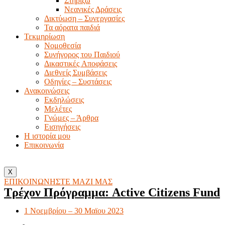
Στηρίζω
Νεανικές Δράσεις
Δικτύωση – Συνεργασίες
Τα αόρατα παιδιά
Τεκμηρίωση
Νομοθεσία
Συνήγορος του Παιδιού
Δικαστικές Aποφάσεις
Διεθνείς Συμβάσεις
Οδηγίες – Συστάσεις
Ανακοινώσεις
Εκδηλώσεις
Μελέτες
Γνώμες – Άρθρα
Εισηγήσεις
Η ιστορία μου
Επικοινωνία
X
ΕΠΙΚΟΙΝΩΝΗΣΤΕ ΜΑΖΙ ΜΑΣ
Τρέχoν Πρόγραμμα: Active Citizens Fund
1 Νοεμβρίου – 30 Μαϊου 2023