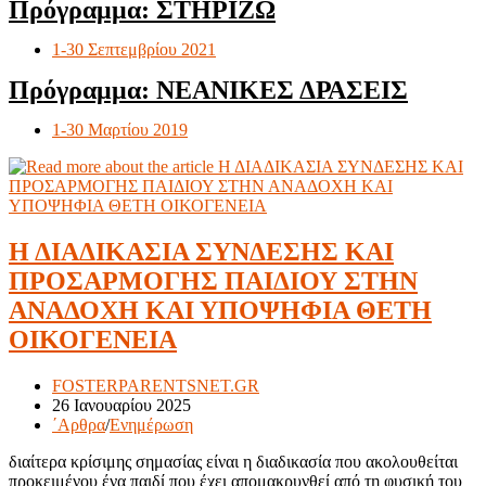
Πρόγραμμα: ΣΤΗΡΙΖΩ
1-30 Σεπτεμβρίου 2021
Πρόγραμμα: ΝΕΑΝΙΚΕΣ ΔΡΑΣΕΙΣ
1-30 Μαρτίου 2019
Η ΔΙΑΔΙΚΑΣΙΑ ΣΥΝΔΕΣΗΣ ΚΑΙ
ΠΡΟΣΑΡΜΟΓΗΣ ΠΑΙΔΙΟΥ ΣΤΗΝ
ΑΝΑΔΟΧΗ ΚΑΙ ΥΠΟΨΗΦΙΑ ΘΕΤΗ
ΟΙΚΟΓΕΝΕΙΑ
Post
FOSTERPARENTSNET.GR
author:
Post
26 Ιανουαρίου 2025
published:
Post
΄Αρθρα
/
Ενημέρωση
category:
διαίτερα κρίσιμης σημασίας είναι η διαδικασία που ακολουθείται
προκειμένου ένα παιδί που έχει απομακρυνθεί από τη φυσική του