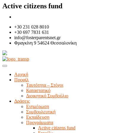
Skip
Active citizens fund
to
content
+30 231 028 8010
+30 697 7831 631
info@fosterparentsnet.gr
Φραγκίνη 9 54624 Θεσσαλονίκη
Αρχική
Προφίλ
Ταυτότητα – Στόχοι
Καταστατικό
Διοικητικό Συμβούλιο
Δράσεις
Ενημέρωση
Συμβουλευτική
Εκπαίδευση
Προγράμματα
Active citizens fund